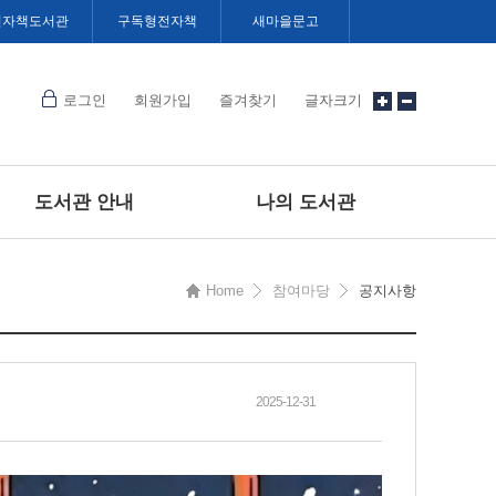
전자책도서관
구독형전자책
새마을문고
로그인
회원가입
즐겨찾기
글자크기
도서관 안내
나의 도서관
Home
참여마당
공지사항
2025-12-31