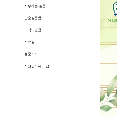
자주하는 질문
단순질문함
고객의견함
자료실
설문조사
자원봉사자 모집