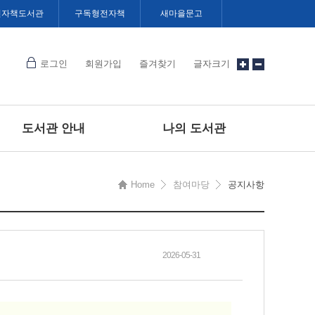
전자책도서관
구독형전자책
새마을문고
로그인
회원가입
즐겨찾기
글자크기
도서관 안내
나의 도서관
Home
참여마당
공지사항
2026-05-31