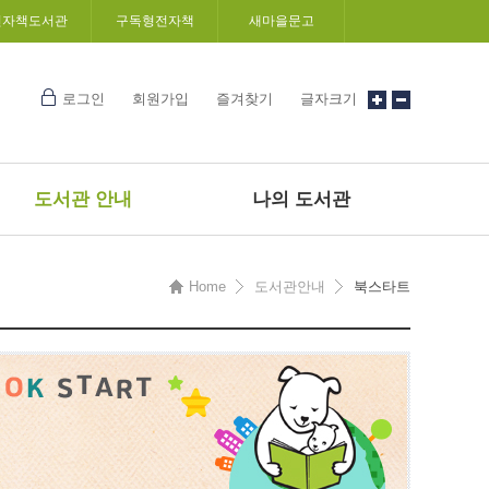
전자책도서관
구독형전자책
새마을문고
로그인
회원가입
즐겨찾기
글자크기
도서관 안내
나의 도서관
Home
도서관안내
북스타트