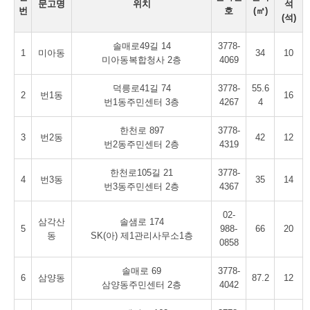
문고명
위치
석
번
호
(㎡)
(석)
솔매로49길 14
3778-
1
미아동
34
10
미아동복합청사 2층
4069
덕릉로41길 74
3778-
55.6
2
번1동
16
번1동주민센터 3층
4267
4
한천로 897
3778-
3
번2동
42
12
번2동주민센터 2층
4319
한천로105길 21
3778-
4
번3동
35
14
번3동주민센터 2층
4367
02-
삼각산
솔샘로 174
5
988-
66
20
동
SK(아) 제1관리사무소1층
0858
솔매로 69
3778-
6
삼양동
87.2
12
삼양동주민센터 2층
4042