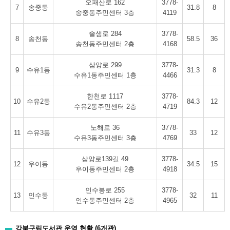
오패산로 162
3778-
7
송중동
31.8
8
송중동주민센터 3층
4119
솔샘로 284
3778-
8
송천동
58.5
36
송천동주민센터 2층
4168
삼양로 299
3778-
9
수유1동
31.3
8
수유1동주민센터 1층
4466
한천로 1117
3778-
10
수유2동
84.3
12
수유2동주민센터 2층
4719
노해로 36
3778-
11
수유3동
33
12
수유3동주민센터 3층
4769
삼양로139길 49
3778-
12
우이동
34.5
15
우이동주민센터 2층
4918
인수봉로 255
3778-
13
인수동
32
11
인수동주민센터 2층
4965
강북구립도서관 운영 현황 (6개관)