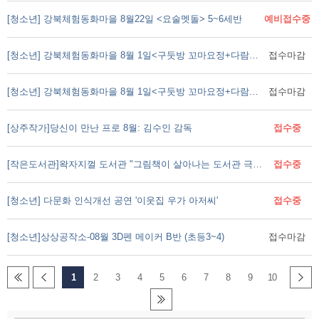
[청소년] 강북체험동화마을 8월22일 <요술멧돌> 5~6세반
예비접수중
[청소년] 강북체험동화마을 8월 1일<구둣방 꼬마요정+다람이네 텃밭의 못난이축제>7~8세반
접수마감
[청소년] 강북체험동화마을 8월 1일<구둣방 꼬마요정+다람이네 텃밭의 못난이축제>5~6세반
접수마감
[상주작가]당신이 만난 프로 8월: 김수인 감독
접수중
[작은도서관]왁자지껄 도서관 "그림책이 살아나는 도서관 극장"
접수중
[청소년] 다문화 인식개선 공연 '이웃집 우가 아저씨'
접수중
[청소년]상상공작소-08월 3D펜 메이커 B반 (초등3~4)
접수마감
1
2
3
4
5
6
7
8
9
10