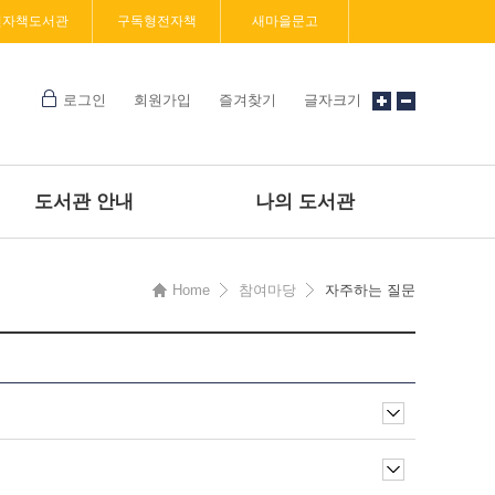
전자책도서관
구독형전자책
새마을문고
로그인
회원가입
즐겨찾기
글자크기
도서관 안내
나의 도서관
Home
참여마당
자주하는 질문