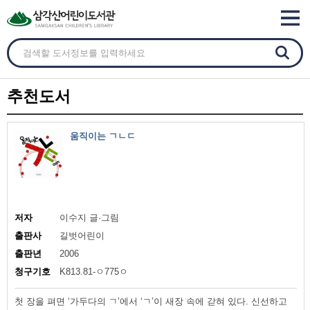
추천도서
움직이는 ㄱㄴㄷ
저자
이수지 글·그림
출판사
길벗어린이
출판년
2006
청구기호
K813.81-ㅇ775ㅇ
첫 장을 펴면 ‘가두다의 ㄱ’에서 ‘ㄱ’이 새장 속에 갇혀 있다. 신선하고